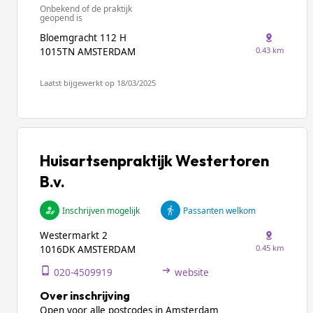
Onbekend of de praktijk
geopend is
Bloemgracht 112 H
0.43 km
1015TN AMSTERDAM
Laatst bijgewerkt op 18/03/2025
Huisartsenpraktijk Westertoren
B.v.
Inschrijven mogelijk
Passanten welkom
Westermarkt 2
0.45 km
1016DK AMSTERDAM
020-4509919
website
Over inschrijving
Open voor alle postcodes in Amsterdam