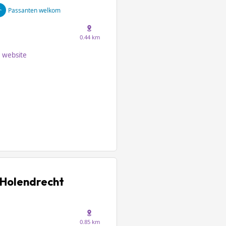
Passanten welkom
0.44 km
website
Holendrecht
0.85 km