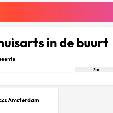
uisarts in de buurt
meente
Zoek
occs Amsterdam