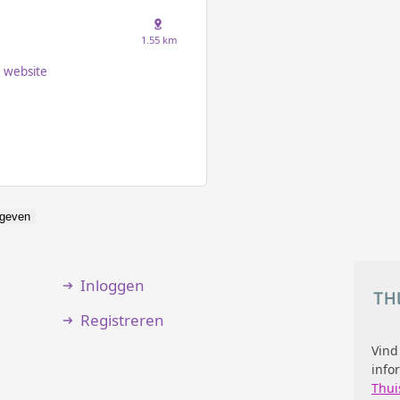
1.55 km
website
geven
Inloggen
Registreren
Vind
info
Thui