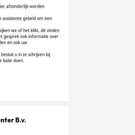
lier afzonderlijk worden
e assistente gebeld om een
jken we of het klikt, dit vinden
het gesprek ook informatie over
ellen en ook uw
esluit u in te schrijven bij
de balie doen.
nter B.v.