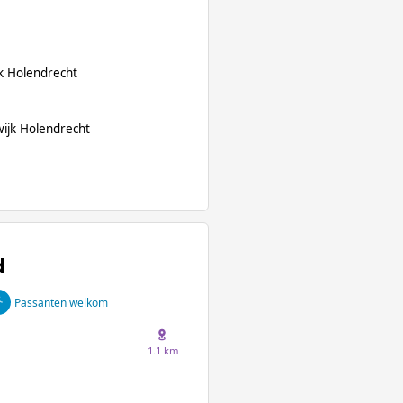
k Holendrecht
wijk Holendrecht
d
Passanten welkom
1.1 km