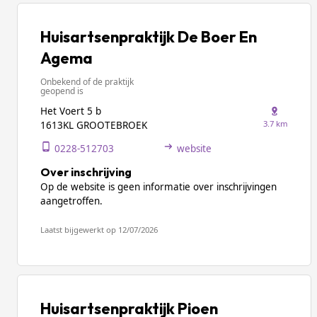
Huisartsenpraktijk De Boer En
Agema
Onbekend of de praktijk
geopend is
Het Voert 5 b
3.7 km
1613KL GROOTEBROEK
0228-512703
website
Over inschrijving
Op de website is geen informatie over inschrijvingen
aangetroffen.
Laatst bijgewerkt op 12/07/2026
Huisartsenpraktijk Pioen