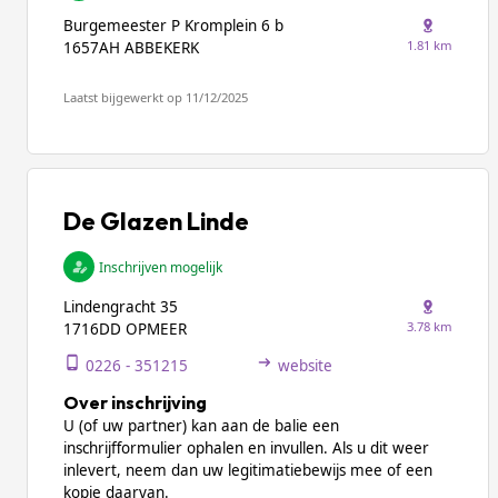
Burgemeester P Kromplein 6 b
1.81 km
1657AH ABBEKERK
Laatst bijgewerkt op 11/12/2025
De Glazen Linde
Inschrijven mogelijk
Lindengracht 35
3.78 km
1716DD OPMEER
0226 - 351215
website
Over inschrijving
U (of uw partner) kan aan de balie een
inschrijfformulier ophalen en invullen. Als u dit weer
inlevert, neem dan uw legitimatiebewijs mee of een
kopie daarvan.