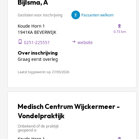
Bijlsma, A
Gesloten voor inschrijving
Passanten welkom
Koude Horn 1
0.73 km
1941KA BEVERWIJK
0251-225551
website
Over inschrijving
Graag eerst overleg
Laatst bijgewerkt op 27/05/2026
Medisch Centrum Wijckermeer -
Vondelpraktijk
Onbekend of de praktijk
geopend is