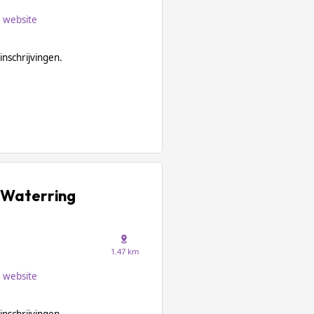
website
inschrijvingen.
 Waterring
1.47 km
website