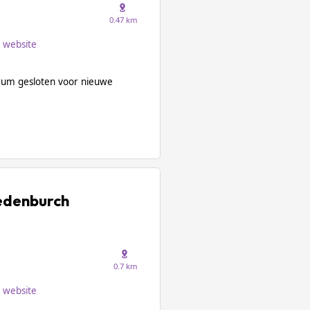
0.47 km
website
rum gesloten voor nieuwe
redenburch
0.7 km
website