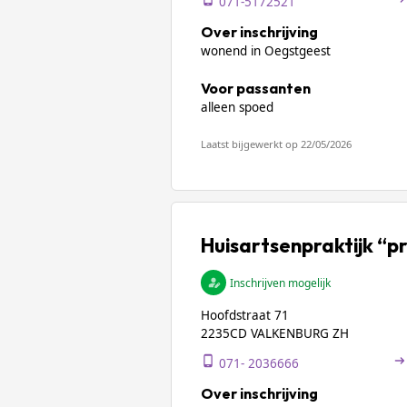
071-5172521
Over inschrijving
wonend in Oegstgeest
Voor passanten
alleen spoed
Laatst bijgewerkt op 22/05/2026
Huisartsenpraktijk “pr
Inschrijven mogelijk
Hoofdstraat 71
2235CD VALKENBURG ZH
071- 2036666
Over inschrijving