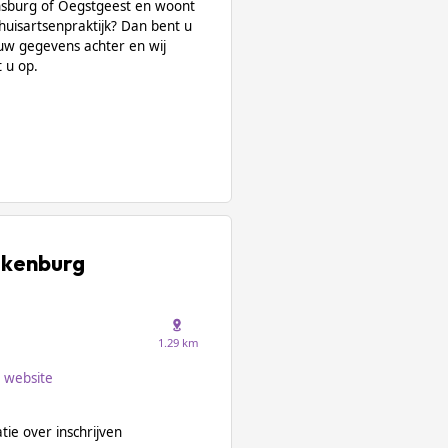
jnsburg of Oegstgeest en woont
 huisartsenpraktijk? Dan bent u
uw gegevens achter en wij
 u op.
lkenburg
1.29 km
website
ie over inschrijven