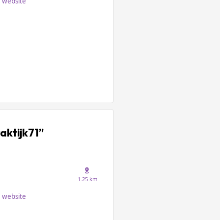
website
aktijk71”
1.25 km
website