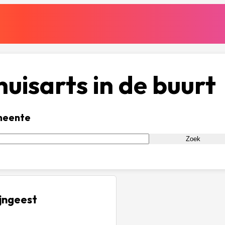
uisarts in de buurt
meente
Zoek
ijngeest