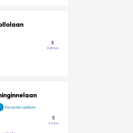
ollolaan
0.89 km
ninginnelaan
Passanten welkom
0.9 km