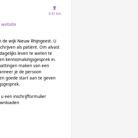
0.41 km
website
in de wijk Nieuw Rhijngeest. U
hrijven als patiënt. Om alvast
agelijks leven te weten te
n kennismakingsgesprek in.
schattingen maken van een
anneer je de persoon
en goede start aan te geven
gsgesprek.
 u een inschrijfformulier
downloaden