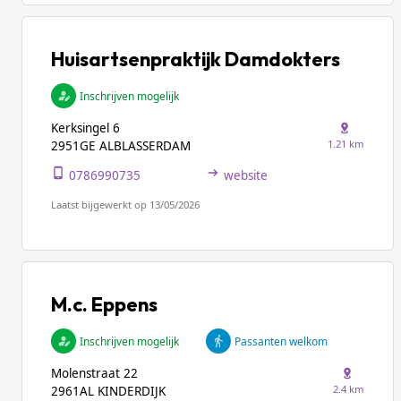
Huisartsenpraktijk Damdokters
Inschrijven mogelijk
Kerksingel 6
1.21 km
2951GE ALBLASSERDAM
0786990735
website
Laatst bijgewerkt op 13/05/2026
M.c. Eppens
Inschrijven mogelijk
Passanten welkom
Molenstraat 22
2.4 km
2961AL KINDERDIJK