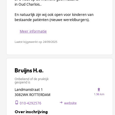
in Oud Charlois..
En natuurlijk zijn wij ook open voor kinderen van
bestaande patiënten (nieuwe wereldburgers).
Meer informatie
Laatst bijgewerkt op 24/09/2025
Bruijns H.a.
Onbekend of de praktijk
geopend is
Landmanstraat 1
1.96 km
3082WK ROTTERDAM
010-4292576
website
Over inschrijving