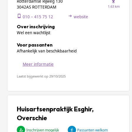
Rotterdamse Rijweg 130
1.63 km
3042AS ROTTERDAM
010 – 415 75 12
website
Over inschrijving
Wel een wachtlijst
Voor passanten
Afhankelijk van beschikbaarheid
Meer informatie
Laatst bijgewerkt op 29/10/2025
Huisartsenpraktijk Esghir,
Overschie
Inschrijven mogelijk
Passanten welkom