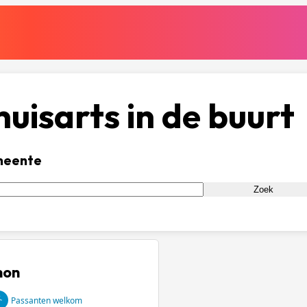
uisarts in de buurt
meente
Zoek
mon
Passanten welkom