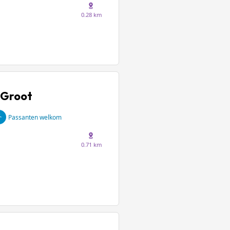
0.28 km
 Groot
Passanten welkom
0.71 km