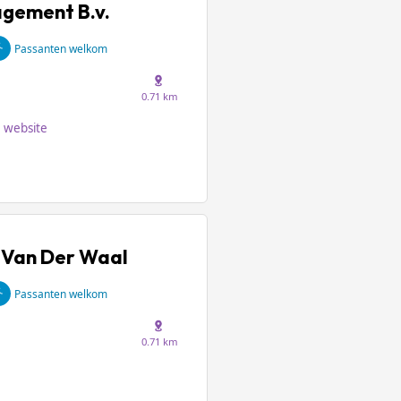
gement B.v.
Passanten welkom
0.71 km
website
. Van Der Waal
Passanten welkom
0.71 km