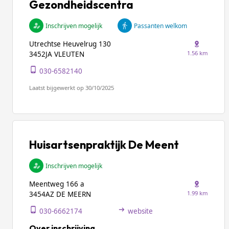
Gezondheidscentra
Inschrijven mogelijk
Passanten welkom
Utrechtse Heuvelrug 130
1.56 km
3452JA VLEUTEN
030-6582140
Laatst bijgewerkt op 30/10/2025
Huisartsenpraktijk De Meent
Inschrijven mogelijk
Meentweg 166 a
1.99 km
3454AZ DE MEERN
030-6662174
website
Over inschrijving