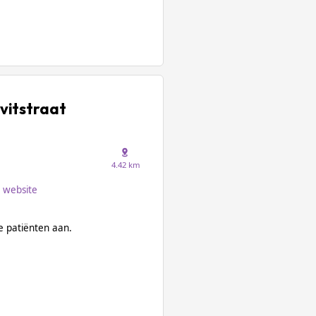
evitstraat
4.42 km
website
 patiënten aan.