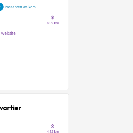
Passanten welkom
4.09 km
website
wartier
4.12 km