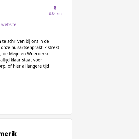
0.84 km
website
te schrijven bij ons in de
 onze huisartsenpraktijk strekt
d, de Meije en Woerdense
altijd klaar staat voor
p, of hier al langere tijd
merik