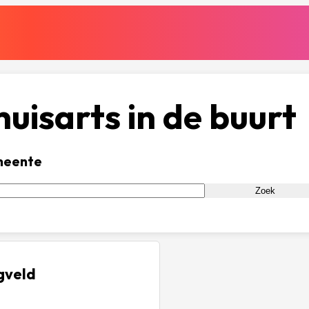
uisarts in de buurt
meente
Zoek
gveld