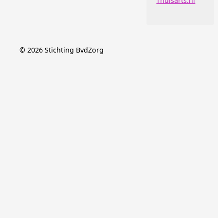
Thuisarts.nl
©
2026
Stichting BvdZorg