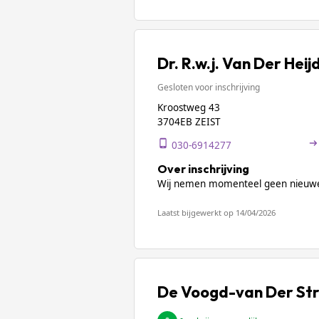
Dr. R.w.j. Van Der Heij
Gesloten voor inschrijving
Kroostweg 43
3704EB ZEIST
030-6914277
Over inschrijving
Wij nemen momenteel geen nieuwe
Laatst bijgewerkt op 14/04/2026
De Voogd-van Der St