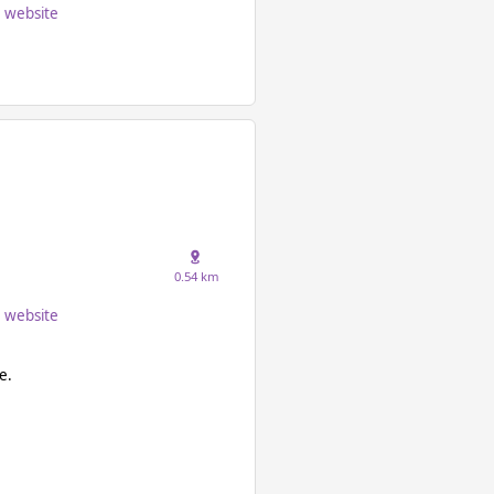
website
0.54 km
website
e.