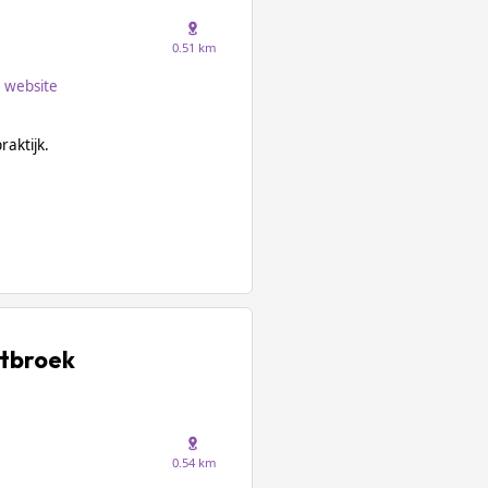
0.51 km
website
aktijk.
etbroek
0.54 km