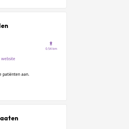
den
0.54 km
website
 patiënten aan.
raaten