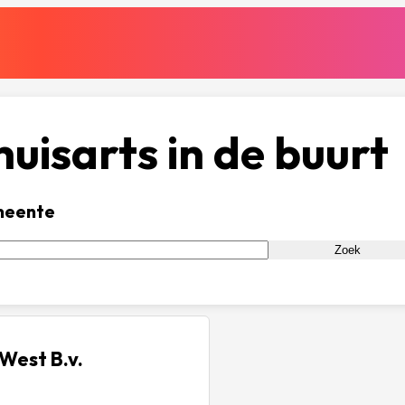
uisarts in de buurt
meente
Zoek
 West B.v.