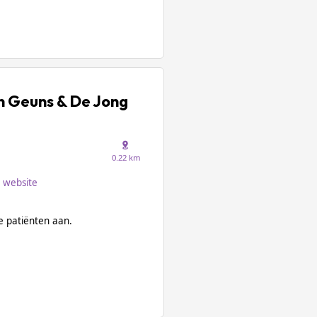
n Geuns & De Jong
0.22 km
website
 patiënten aan.