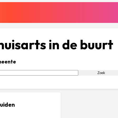
uisarts in de buurt
meente
Zoek
Zuiden