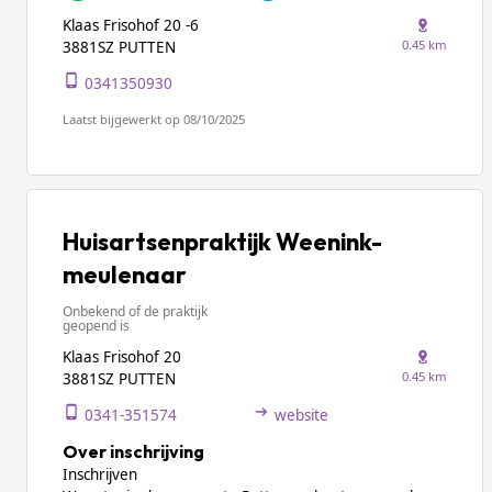
Klaas Frisohof 20 -6
0.45 km
3881SZ PUTTEN
0341350930
Laatst bijgewerkt op 08/10/2025
Huisartsenpraktijk Weenink-
meulenaar
Onbekend of de praktijk
geopend is
Klaas Frisohof 20
0.45 km
3881SZ PUTTEN
0341-351574
website
Over inschrijving
Inschrijven