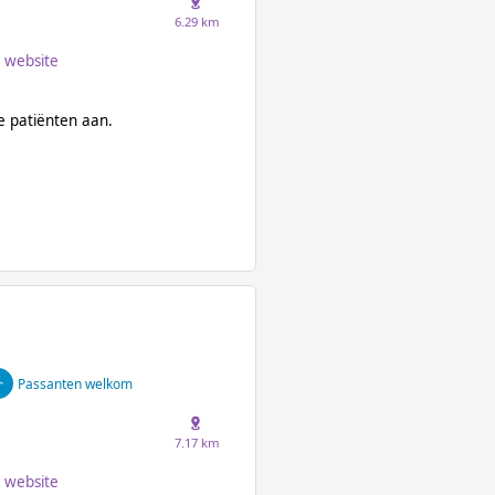
6.29 km
website
 patiënten aan.
Passanten welkom
7.17 km
website