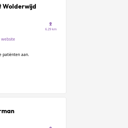
t Wolderwijd
6.29 km
website
 patiënten aan.
arman