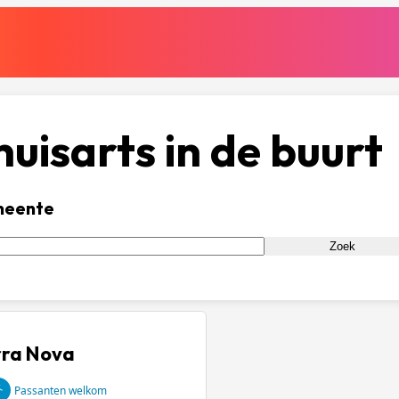
uisarts in de buurt
meente
Zoek
rra Nova
Passanten welkom