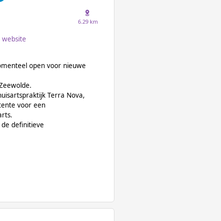
6.29 km
website
momenteel open voor nieuwe
 Zeewolde.
huisartspraktijk Terra Nova,
tente voor een
rts.
de definitieve