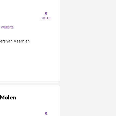
3.88 km
website
oners van Maarn en
 Molen