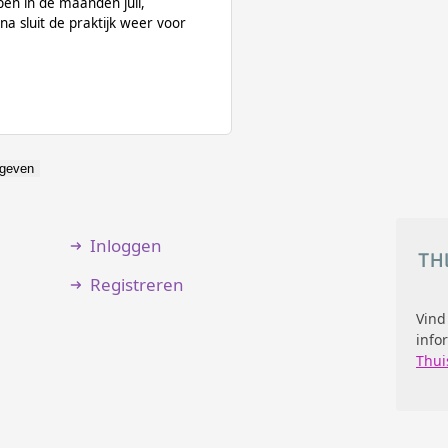
pen in de maanden juli,
 sluit de praktijk weer voor
geven
Inloggen
Registreren
Vind
info
Thui