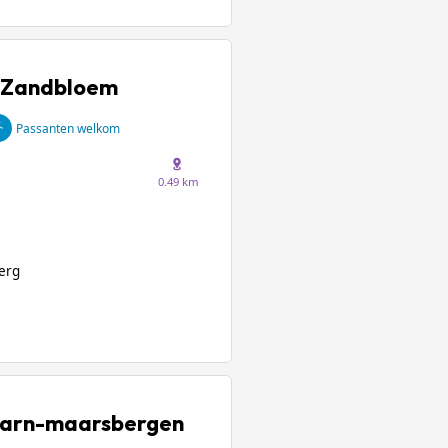
e Zandbloem
Passanten welkom
0.49 km
erg
Maarn-maarsbergen