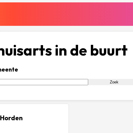
uisarts in de buurt
meente
Zoek
e Horden