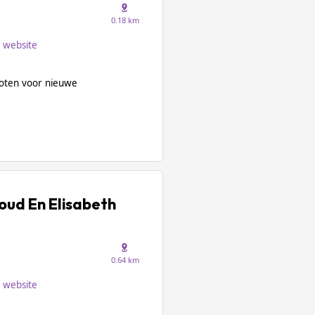
0.18 km
website
loten voor nieuwe
oud En Elisabeth
0.64 km
website