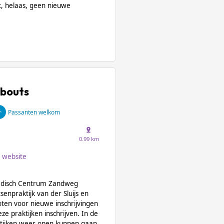
, helaas, geen nieuwe
sbouts
Passanten welkom
0.99 km
website
 Medisch Centrum Zandweg
senpraktijk van der Sluijs en
loten voor nieuwe inschrijvingen
eze praktijken inschrijven. In de
tijken weer open kunnen gaan.