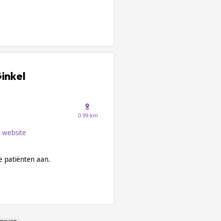
Ginkel
0.99 km
website
 patiënten aan.